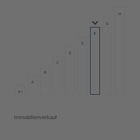
H
G
F
E
D
C
B
A
A+
Immobilienverkauf