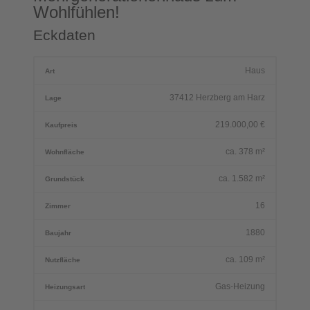
Wohlfühlen!
Eckdaten
Haus
Art
37412 Herzberg am Harz
Lage
219.000,00
€
Kaufpreis
ca.
378
m²
Wohnfläche
ca.
1.582
m²
Grundstück
16
Zimmer
1880
Baujahr
ca.
109
m²
Nutzfläche
Gas-Heizung
Heizungsart